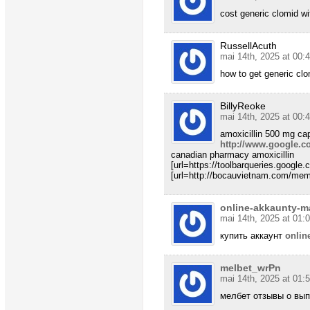
cost generic clomid w
RussellAcuth
mai 14th, 2025 at 00:
how to get generic clo
BillyReoke
mai 14th, 2025 at 00:
amoxicillin 500 mg ca
http://www.google.c
canadian pharmacy amoxicillin
[url=https://toolbarqueries.google.c
[url=http://bocauvietnam.com/membe
online-akkaunty-m
mai 14th, 2025 at 01:
купить аккаунт
onlin
melbet_wrPn
mai 14th, 2025 at 01:
мелбет отзывы о выплат