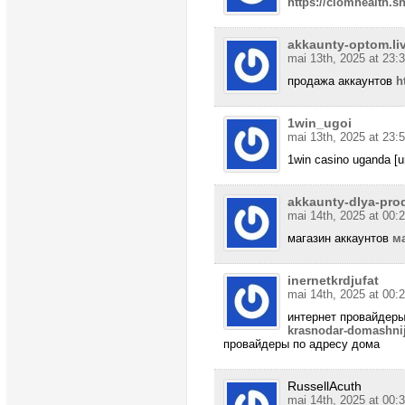
https://clomhealth.s
akkaunty-optom.liv
mai 13th, 2025 at 23:
продажа аккаунтов
h
1win_ugoi
mai 13th, 2025 at 23:
1win casino uganda [url
akkaunty-dlya-prod
mai 14th, 2025 at 00:
магазин аккаунтов
м
inernetkrdjufat
mai 14th, 2025 at 00:
интернет провайдеры
krasnodar-domashnij-
провайдеры по адресу дома
RussellAcuth
mai 14th, 2025 at 00: