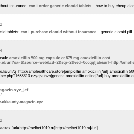
ithout insurance:
can i order generic clomid tablets
– how to buy cheap clom
42
mid tablets:
can i purchase clomid without insurance
– generic clomid pill
44
psule
amoxicillin 500 mg capsule
or
875 mg amoxicillin cost
o.id/url?sa=t&source=web&cd=2&sqi=2&ved=0ccqqfjab&url=http://amohea
o.ls/url?q=http://amohealthcare.store]ampicillin amoxicillin[/url] amoxicillin 5
r.php?1653310-ezyejvuhvn]generic amoxicillin online[/url] buy amoxicillin o
agazin.xyz_jef
07
e-akkaunty-magazin.xyz
52
ах [url=http://melbet1019.ru]http://melbet1019.ru[/url] .