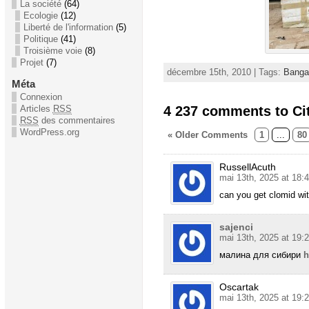
La société
(64)
Ecologie
(12)
Liberté de l'information
(5)
Politique
(41)
Troisième voie
(8)
Projet
(7)
décembre 15th, 2010 | Tags:
Banga
Méta
Connexion
4 237 comments to Ci
Articles
RSS
RSS
des commentaires
WordPress.org
« Older Comments
1
...
80
RussellAcuth
mai 13th, 2025 at 18:
can you get clomid wit
sajenci
mai 13th, 2025 at 19:
малина для сибири
h
Oscartak
mai 13th, 2025 at 19: