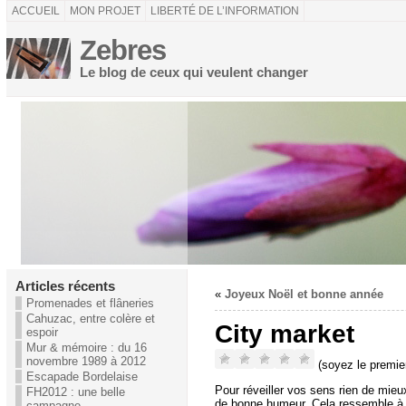
ACCUEIL
MON PROJET
LIBERTÉ DE L’INFORMATION
Zebres
Le blog de ceux qui veulent changer
Articles récents
«
Joyeux Noël et bonne année
Promenades et flâneries
Cahuzac, entre colère et
City market
espoir
Mur & mémoire : du 16
novembre 1989 à 2012
(soyez le premier
Escapade Bordelaise
Pour réveiller vos sens rien de mieux
FH2012 : une belle
de bonne humeur. Cela ressemble à u
campagne