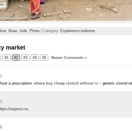
lore
,
Beau
,
Inde
,
Photo
| Category:
Expérience indienne
ty market
81
82
83
84
85
Newer Comments »
41
hout a prescription:
where buy cheap clomid without rx
– generic clomid wi
23
ttps://sajenci.ru
28