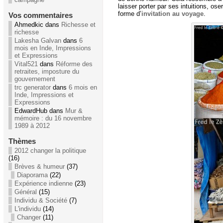
laisser porter par ses intuitions, os
forme d’
invitation au voyage
.
Vos commentaires
Ahmedkic dans
Richesse et
richesse
Lakesha Galvan
dans
6
mois en Inde, Impressions
et Expressions
Vital521
dans
Réforme des
retraites, imposture du
gouvernement
trc generator
dans
6 mois en
Inde, Impressions et
Expressions
EdwardHub dans
Mur &
mémoire : du 16 novembre
1989 à 2012
Thèmes
2012 changer la politique
(16)
Brèves & humeur
(37)
Diaporama
(22)
Expérience indienne
(23)
Général
(15)
Individu & Société
(7)
L'individu
(14)
Changer
(11)