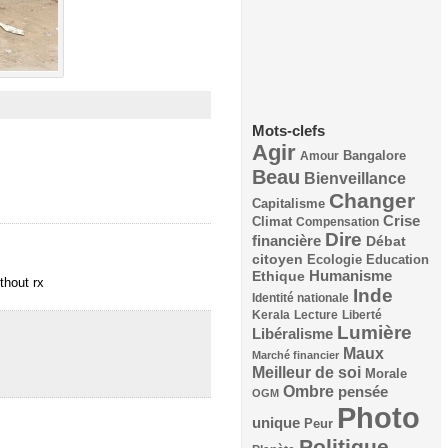
Mots-clefs
Agir
Bangalore
Amour
Beau
Bienveillance
Changer
Capitalisme
Crise
Climat
Compensation
Dire
financière
Débat
citoyen
Ecologie
Education
Humanisme
Ethique
thout rx
Inde
Identité nationale
Kerala
Lecture
Liberté
Lumière
Libéralisme
Maux
Marché financier
Meilleur de soi
Morale
Ombre
pensée
OGM
Photo
unique
Peur
Politique