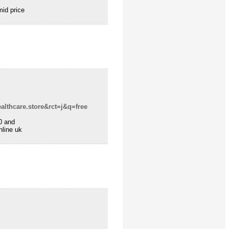
id price
lthcare.store&rct=j&q=free
00 and
nline uk