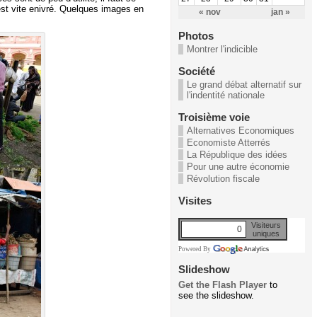
 est vite enivré. Quelques images en
« nov
jan »
Photos
Montrer l'indicible
Société
Le grand débat alternatif sur
l'indentité nationale
Troisième voie
Alternatives Economiques
Economiste Atterrés
La République des idées
Pour une autre économie
Révolution fiscale
Visites
Visiteurs
0
uniques
Powered By
Slideshow
Get the Flash Player
to
see the slideshow.