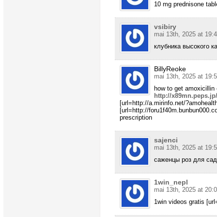
10 mg prednisone tabl
vsibiry
mai 13th, 2025 at 19:
клубника высокого к
BillyReoke
mai 13th, 2025 at 19:
how to get amoxicillin
http://x89mn.peps.jp
[url=http://a.mirinfo.net/?amohealt
[url=http://foru1f40m.bunbun000.c
prescription
sajenci
mai 13th, 2025 at 19:
саженцы роз для са
1win_nepl
mai 13th, 2025 at 20:
1win videos gratis [url