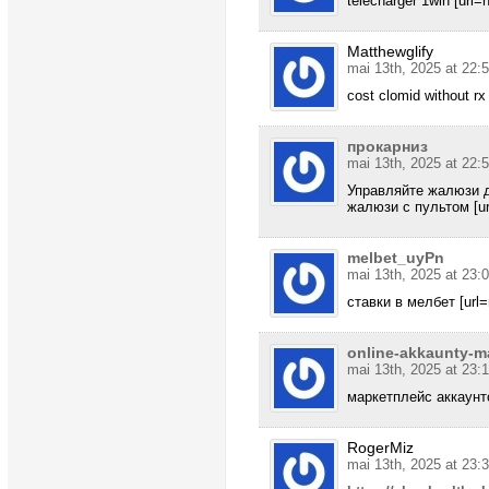
télécharger 1win [url=
Matthewglify
mai 13th, 2025 at 22:
cost clomid without rx
прокарниз
mai 13th, 2025 at 22:
Управляйте жалюзи 
жалюзи с пультом [url
melbet_uyPn
mai 13th, 2025 at 23:
ставки в мелбет [url=m
online-akkaunty-m
mai 13th, 2025 at 23:
маркетплейс аккаунт
RogerMiz
mai 13th, 2025 at 23: