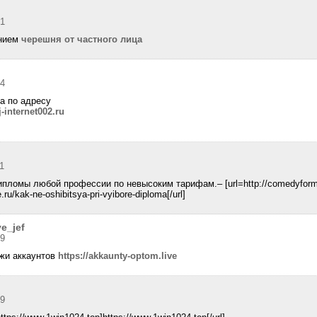
21
ением
черешня от частного лица
04
а по адресу
internet002.ru
1
ломы любой профессии по невысоким тарифам.– [url=http://comedyforme.ru
u/kak-ne-oshibitsya-pri-vyibore-diploma[/url]
e_jef
49
жи аккаунтов
https://akkaunty-optom.live
19