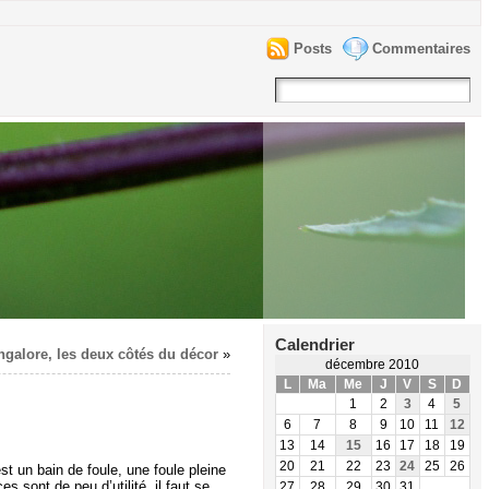
Posts
Commentaires
Calendrier
ngalore, les deux côtés du décor
»
décembre 2010
L
Ma
Me
J
V
S
D
1
2
3
4
5
6
7
8
9
10
11
12
13
14
15
16
17
18
19
20
21
22
23
24
25
26
st un bain de foule, une foule pleine
sont de peu d’utilité, il faut se
27
28
29
30
31