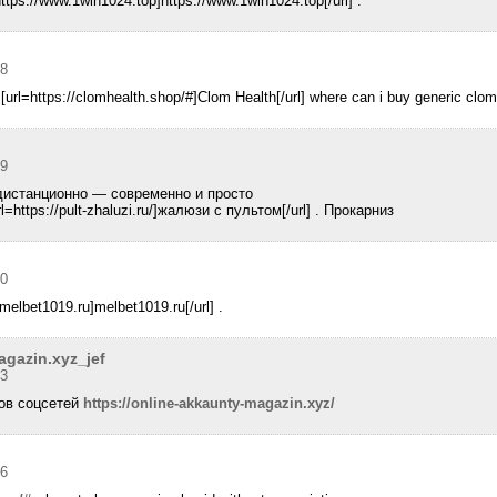
https://www.1win1024.top]https://www.1win1024.top[/url] .
58
 [url=https://clomhealth.shop/#]Clom Health[/url] where can i buy generic clomi
59
дистанционно — современно и просто
=https://pult-zhaluzi.ru/]жалюзи с пультом[/url] . Прокарниз
00
elbet1019.ru]melbet1019.ru[/url] .
agazin.xyz_jef
13
ов соцсетей
https://online-akkaunty-magazin.xyz/
36