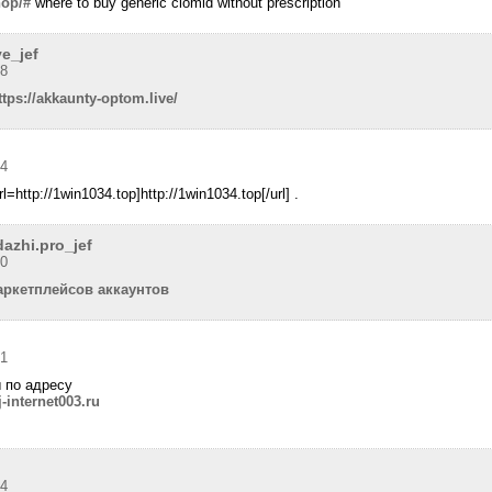
hop/#
where to buy generic clomid without prescription
e_jef
38
ttps://akkaunty-optom.live/
54
=http://1win1034.top]http://1win1034.top[/url] .
azhi.pro_jef
20
аркетплейсов аккаунтов
21
 по адресу
internet003.ru
34