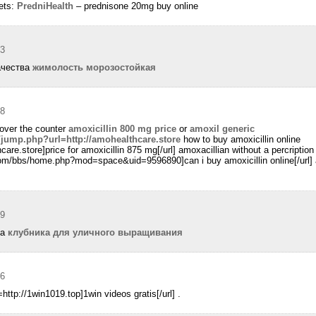
ets:
PredniHealth
– prednisone 20mg buy online
43
ачества
жимолость морозостойкая
58
 over the counter
amoxicillin 800 mg price
or
amoxil generic
/jump.php?url=http://amohealthcare.store
how to buy amoxicillin online
hcare.store]price for amoxicillin 875 mg[/url] amoxacillian without a percription
om/bbs/home.php?mod=space&uid=9596890]can i buy amoxicillin online[/url] 
59
да
клубника для уличного выращивания
06
=http://1win1019.top]1win videos gratis[/url] .