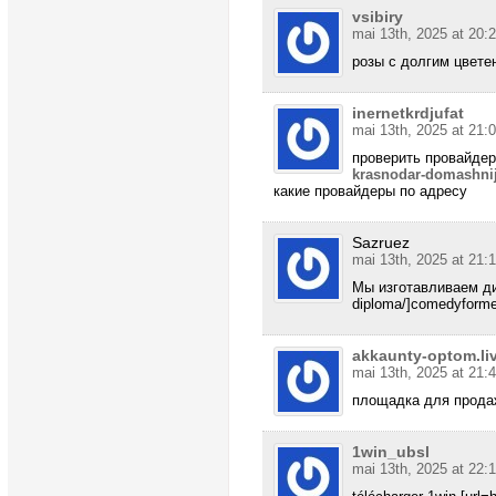
vsibiry
mai 13th, 2025 at 20:
розы с долгим цвет
inernetkrdjufat
mai 13th, 2025 at 21:
проверить провайдер
krasnodar-domashnij-
какие провайдеры по адресу
Sazruez
mai 13th, 2025 at 21:1
Мы изготавливаем дип
diploma/]comedyforme.r
akkaunty-optom.liv
mai 13th, 2025 at 21:
площадка для прода
1win_ubsl
mai 13th, 2025 at 22: