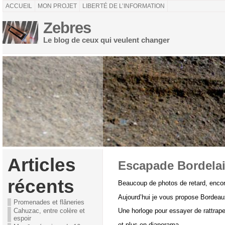
ACCUEIL
MON PROJET
LIBERTÉ DE L’INFORMATION
Zebres
Le blog de ceux qui veulent changer
Articles
Escapade Bordela
récents
Beaucoup de photos de retard, encor
Aujourd’hui je vous propose Bordeaux
Promenades et flâneries
Cahuzac, entre colère et
Une horloge pour essayer de rattraper
espoir
et plus en diaporama.