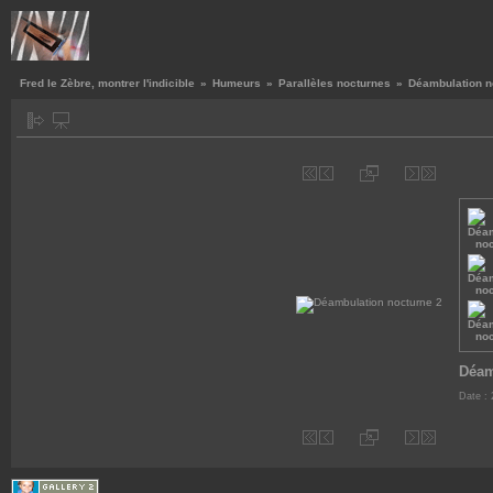
Fred le Zèbre, montrer l'indicible
»
Humeurs
»
Parallèles nocturnes
»
Déambulation n
Déam
Date : 